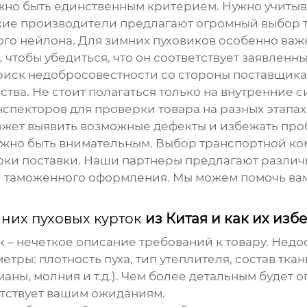
олжно быть единственным критерием. Нужно учитыв
кие производители предлагают огромный выбор т
го нейлона. Для
зимних пуховиков
особенно важн
, чтобы убедиться, что он соответствует заявлен
 и риск недобросовестности со стороны поставщика
ства. Не стоит полагаться только на внутренние 
пекторов для проверки товара на разных этапах
ожет выявить возможные дефекты и избежать проб
 нужно быть внимательным. Выбор транспортной к
роки поставки. Наши партнеры предлагают различ
ги таможенного оформления. Мы можем помочь ва
них пуховых курток
из Китая и как их изб
– нечеткое описание требований к товару. Недост
етры: плотность пуха, тип утеплителя, состав ткан
ны, молния и т.д.). Чем более детальным будет о
ветствует вашим ожиданиям.