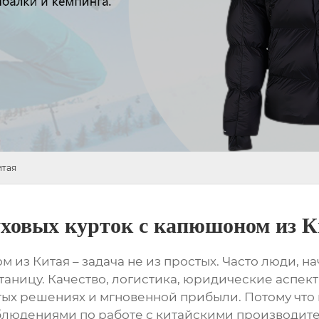
итая
уховых курток с капюшоном из 
ом из Китая
– задача не из простых. Часто люди, н
таницу. Качество, логистика, юридические аспект
тых решениях и мгновенной прибыли. Потому что их
людениями по работе с китайскими производите