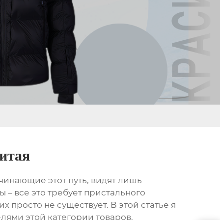
Китая
ачинающие этот путь, видят лишь
ы – все это требует пристального
 просто не существует. В этой статье я
лями этой категории товаров.