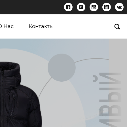





О Нас
Контакты
