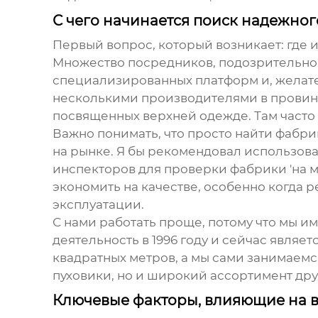
С чего начинается поиск надежно
Первый вопрос, который возникает: где и
Множество посредников, подозрительно 
специализированных платформ и, желател
несколькими производителями в провинц
посвященных верхней одежде. Там част
Важно понимать, что просто найти фабри
на рынке. Я бы рекомендовал использовать
инспекторов для проверки фабрики 'на ме
экономить на качестве, особенно когда р
эксплуатации.
С нами работать проще, потому что мы 
деятельность в 1996 году и сейчас явля
квадратных метров, а мы сами занимаем
пуховики
, но и широкий ассортимент др
Ключевые факторы, влияющие на в