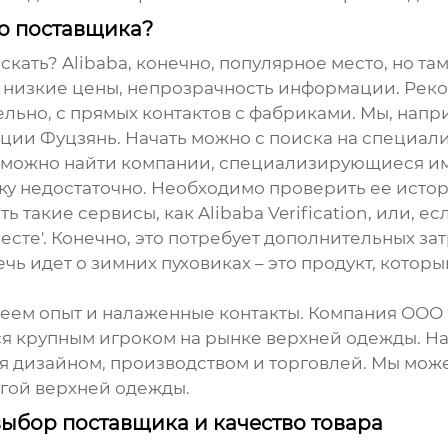
го поставщика?
скать? Alibaba, конечно, популярное место, но т
низкие цены, непрозрачность информации. Реко
ьно, с прямых контактов с фабриками. Мы, напр
ии Фуцзянь. Начать можно с поиска на специал
о можно найти компании, специализирующиеся и
ку недостаточно. Необходимо проверить ее исто
 такие сервисы, как Alibaba Verification, или, е
сте'. Конечно, это потребует дополнительных затр
ечь идет о
зимних пуховиках
– это продукт, котор
имеем опыт и налаженные контакты. Компания ОО
ется крупным игроком на рынке верхней одежды. Н
ся дизайном, производством и торговлей. Мы мо
угой верхней одежды.
ыбор поставщика и качество товара