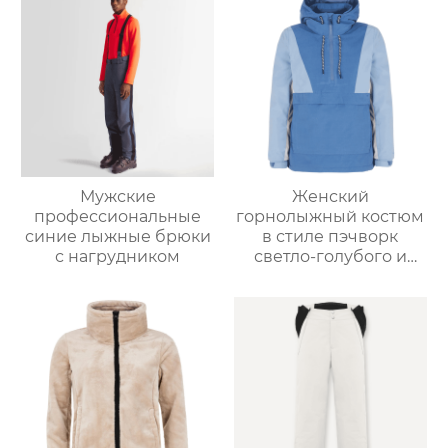
Мужские
Женский
профессиональные
горнолыжный костюм
синие лыжные брюки
в стиле пэчворк
с нагрудником
светло-голубого и
светло-серо-голубого
цвета