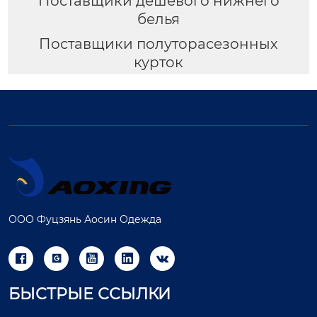
Поставщики дешевого нижнего
белья
Поставщики полуторасезонных
курток
ООО Фуцзянь Аосин Одежда





БЫСТРЫЕ ССЫЛКИ