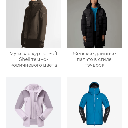
Мужская куртка Soft
Женское длинное
Shell темно-
пальто в стиле
коричневого цвета
пэчворк