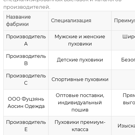
производителей.
Название
Специализация
Преиму
фабрики
Производитель
Мужские и женские
Широ
А
пуховики
Производитель
Детские пуховики
Безо
B
Производитель
Спортивные пуховики
C
Оптовые поставки,
Прям
ООО Фуцзянь
индивидуальный
выг
Аосин Одежда
пошив
Производитель
Пуховики премиум-
Изыск
E
класса