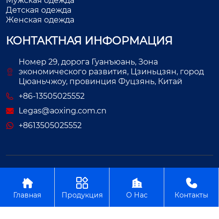
Мужская одежда
Детская одежда
Женская одежда
КОНТАКТНАЯ ИНФОРМАЦИЯ
Номер 29, дорога Гуанъюань, Зона
экономического развития, Цзиньцзян, город
Цюаньчжоу, провинция Фуцзянь, Китай
+86-13505025552
Legas@aoxing.com.cn
+8613505025552
Авторское право©ООО Фуцзянь Аосин Одежда




Главная
Продукция
О Нас
Контакты