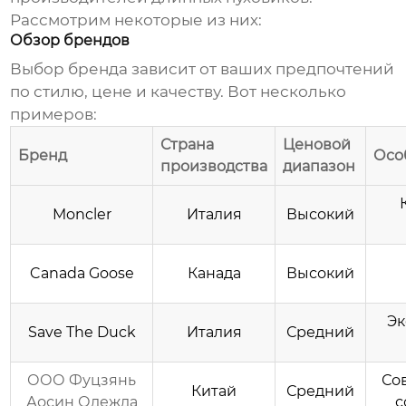
Рассмотрим некоторые из них:
Обзор брендов
Выбор бренда зависит от ваших предпочтений
по стилю, цене и качеству. Вот несколько
примеров:
Страна
Ценовой
Бренд
Осо
производства
диапазон
Moncler
Италия
Высокий
Canada Goose
Канада
Высокий
Эк
Save The Duck
Италия
Средний
ООО Фуцзянь
Со
Китай
Средний
Аосин Одежда
с