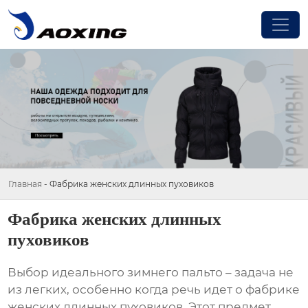
Главная
-
Фабрика женских длинных пуховиков
Фабрика женских длинных
пуховиков
Выбор идеального зимнего пальто – задача не
из легких, особенно когда речь идет о
фабрике
женских длинных пуховиков
. Этот предмет