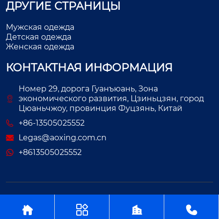
ДРУГИЕ СТРАНИЦЫ
Мужская одежда
Детская одежда
Женская одежда
КОНТАКТНАЯ ИНФОРМАЦИЯ
Номер 29, дорога Гуанъюань, Зона
экономического развития, Цзиньцзян, город
Цюаньчжоу, провинция Фуцзянь, Китай
+86-13505025552
Legas@aoxing.com.cn
+8613505025552
Авторское право©ООО Фуцзянь Аосин Одежда



