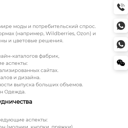
 мире моды и потребительский спрос.
ормах (например,
Wildberries
,
Ozon
) и
оны и цветовые решения.
лайн-каталогов
фабрик
,
е аспекты:
иализированных сайтах.
алов и дизайна.
ности выпуска больших объемов.
н Одежда
.
рудничества
ледующие аспекты:
ры (молнии, кнопки, пряжки).