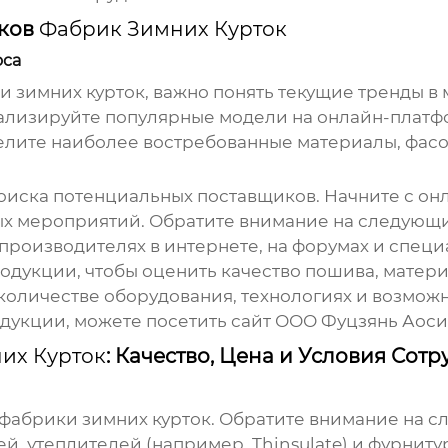
иков
Фабрик Зимних Курток
оса
и зимних курток
, важно понять текущие тренды в
нализируйте популярные модели на онлайн-платф
делите наиболее востребованные материалы, фас
оиска потенциальных поставщиков. Начните с он
х мероприятий. Обратите внимание на следующи
 производителях в интернете, на форумах и спец
дукции, чтобы оценить качество пошива, матери
количестве оборудования, технологиях и возмож
дукции, можете посетить сайт
ООО Фуцзянь Аоси
их Курток
: Качество, Цена и Условия Сот
фабрики зимних курток
. Обратите внимание на с
ей, утеплителей (например,
Thinsulate
) и фурниту