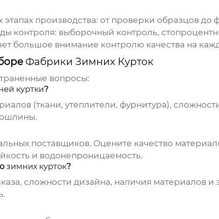
х этапах производства: от проверки образцов до
ды контроля: выборочный контроль, стопроцентн
ет большое внимание контролю качества на кажд
ыборе
Фабрики Зимних Курток
страненные вопросы:
ней куртки
?
иалов (ткани, утеплители, фурнитура), сложности 
пошлины.
льных поставщиков. Оцените качество материало
ойкость и водонепроницаемость.
во
зимних курток
?
аказа, сложности дизайна, наличия материалов и
ь.