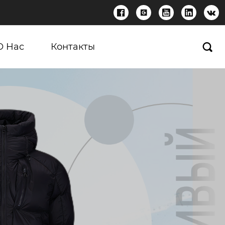





О Нас
Контакты
