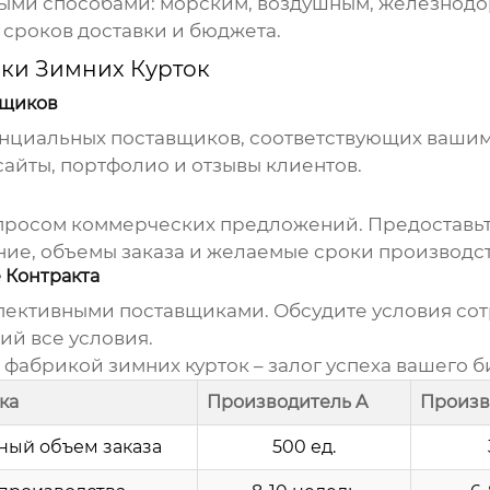
ными способами: морским, воздушным, железнод
 сроков доставки и бюджета.
ки Зимних Курток
вщиков
енциальных поставщиков, соответствующих ваши
сайты, портфолио и отзывы клиентов.
просом коммерческих предложений. Предоставь
ние, объемы заказа и желаемые сроки производст
 Контракта
ективными поставщиками. Обсудите условия сотр
ий все условия.
й
фабрикой зимних курток
– залог успеха вашего б
ка
Производитель A
Произв
ый объем заказа
500 ед.