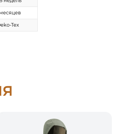
8 недель
 месяцев
eko-Tex
ия