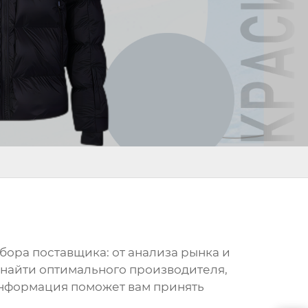
ыбора поставщика: от анализа рынка и
 найти оптимального производителя,
информация поможет вам принять