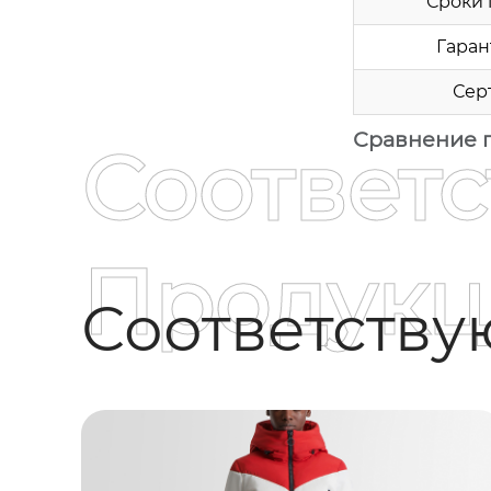
Сроки 
Гаран
Сер
Сравнение 
Соответ
Продукц
Соответств