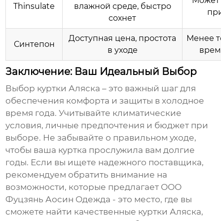
Может 
Thinsulate
влажной среде, быстро
пр
сохнет
Доступная цена, простота
Менее те
Синтепон
в уходе
врем
Заключение: Ваш Идеальный Выбор
Выбор
куртки Аляска
– это важный шаг для
обеспечения комфорта и защиты в холодное
время года. Учитывайте климатические
условия, личные предпочтения и бюджет при
выборе. Не забывайте о правильном уходе,
чтобы ваша куртка прослужила вам долгие
годы. Если вы ищете надежного поставщика,
рекомендуем обратить внимание на
возможности, которые предлагает
ООО
Фуцзянь Аосин Одежда
- это место, где вы
сможете найти качественные
куртки Аляска
,