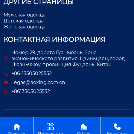
ДРУГИЕ СТРАНИЦЫ
Мужская одежда
Детская одежда
Женская одежда
КОНТАКТНАЯ ИНФОРМАЦИЯ
Номер 29, дорога Гуанъюань, Зона
экономического развития, Цзиньцзян, город
Цюаньчжоу, провинция Фуцзянь, Китай
+86-13505025552
Legas@aoxing.com.cn
+8613505025552
Авторское право©ООО Фуцзянь Аосин Одежда




Главная
Продукция
О Нас
Контакты