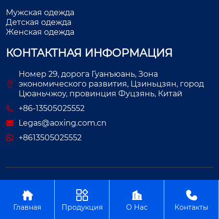
Мужская одежда
Детская одежда
Женская одежда
КОНТАКТНАЯ ИНФОРМАЦИЯ
Номер 29, дорога Гуанъюань, Зона
экономического развития, Цзиньцзян, город
Цюаньчжоу, провинция Фуцзянь, Китай
+86-13505025552
Legas@aoxing.com.cn
+8613505025552
Авторское право©ООО Фуцзянь Аосин Одежда




Главная
Продукция
О Нас
Контакты