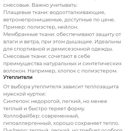
смесовые. Важно учитывать:
Плащевые ткани:
водоотталкивающие,
ветронепроницаемые, доступные по цене.
Пример: полиэстер, нейлон.
Мембранные ткани:
обеспечивают защиту от
влаги и ветра, при этом дышащие. Идеальны
для спортивной и демисезонной одежды.
Смесовые ткани:
сочетают в себе
преимущества натуральных и синтетических
волокон. Например, хлопок с полиэстером.
Утеплители
От выбора утеплителя зависит теплозащита
мужской куртки
:
Синтепон:
недорогой, легкий, но менее
теплый и быстро теряет форму.
Холлофайбер:
современный,
гипоаллергенный, хорошо сохраняет тепло.
Пух/перо:
теплый, легкий, но требует особого