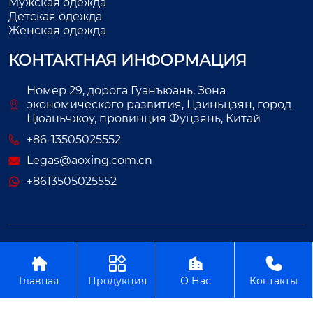
Мужская одежда
Детская одежда
Женская одежда
КОНТАКТНАЯ ИНФОРМАЦИЯ
Номер 29, дорога Гуанъюань, Зона
экономического развития, Цзиньцзян, город
Цюаньчжоу, провинция Фуцзянь, Китай
+86-13505025552
Legas@aoxing.com.cn
+8613505025552
Авторское право©ООО Фуцзянь Аосин Одежда




Главная
Продукция
О Нас
Контакты