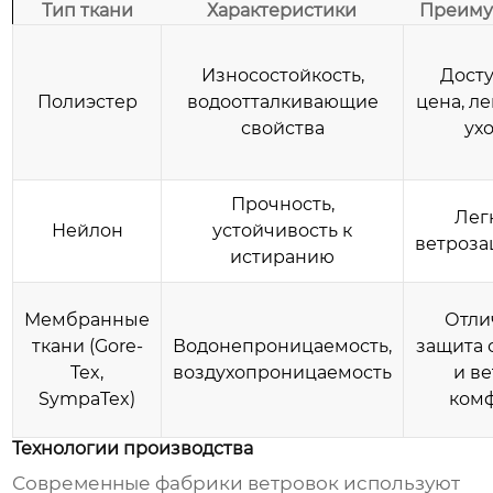
Тип ткани
Характеристики
Преиму
Износостойкость,
Дост
Полиэстер
водоотталкивающие
цена, ле
свойства
ух
Прочность,
Лег
Нейлон
устойчивость к
ветроз
истиранию
Мембранные
Отли
ткани (Gore-
Водонепроницаемость,
защита 
Tex,
воздухопроницаемость
и ве
SympaTex)
ком
Технологии производства
Современные
фабрики ветровок
используют