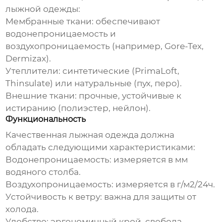
лыжной одежды
:
Мембранные ткани:
обеспечивают
водонепроницаемость и
воздухопроницаемость (например, Gore-Tex,
Dermizax).
Утеплители:
синтетические (PrimaLoft,
Thinsulate) или натуральные (пух, перо).
Внешние ткани:
прочные, устойчивые к
истиранию (полиэстер, нейлон).
Функциональность
Качественная
лыжная одежда
должна
обладать следующими характеристиками:
Водонепроницаемость:
измеряется в мм
водяного столба.
Воздухопроницаемость:
измеряется в г/м2/24ч.
Устойчивость к ветру:
важна для защиты от
холода.
Удобство:
эргономичный крой, свобода