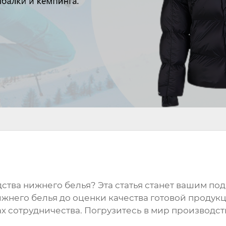
дства
нижнего белья
? Эта статья станет вашим п
жнего белья
до оценки качества готовой продукц
х сотрудничества. Погрузитесь в мир производс