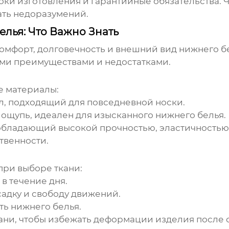
оки изготовления и гарантийные обязательства. 
ать недоразумений.
лья: Что Важно Знать
омфорт, долговечность и внешний вид
нижнего б
ими преимуществами и недостатками.
е материалы:
, подходящий для повседневной носки.
 ощупь, идеален для изысканного
нижнего белья
.
обладающий высокой прочностью, эластичностью 
твенности.
ри выборе ткани:
в течение дня.
адку и свободу движений.
сть
нижнего белья
.
ани, чтобы избежать деформации изделия после 