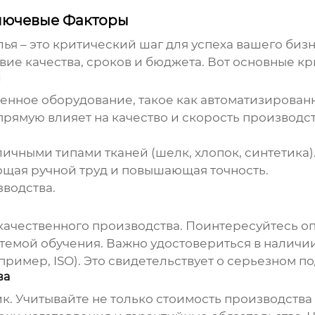
лючевые Факторы
лья
– это критический шаг для успеха вашего биз
вие качества, сроков и бюджета. Вот основные к
и
менное оборудование, такое как автоматизирова
ямую влияет на качество и скорость производс
ичными типами тканей (шелк, хлопок, синтетика)
щая ручной труд и повышающая точность.
зводства.
 качественного производства. Поинтересуйтесь 
емой обучения. Важно удостовериться в наличии
ример, ISO). Это свидетельствует о серьезном п
ва
ик
. Учитывайте не только стоимость производств