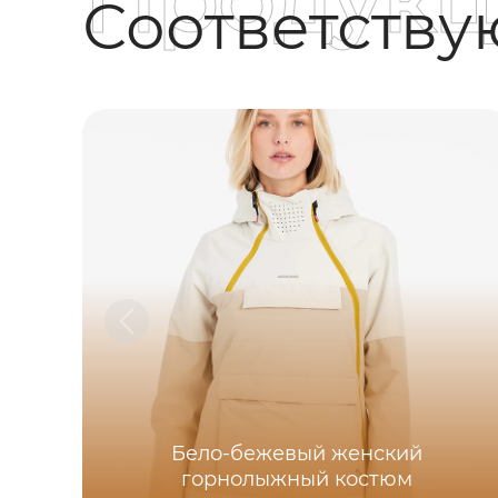
Продукц
Соответств
Бело-бежевый женский
горнолыжный костюм