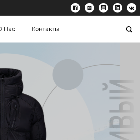





О Нас
Контакты
