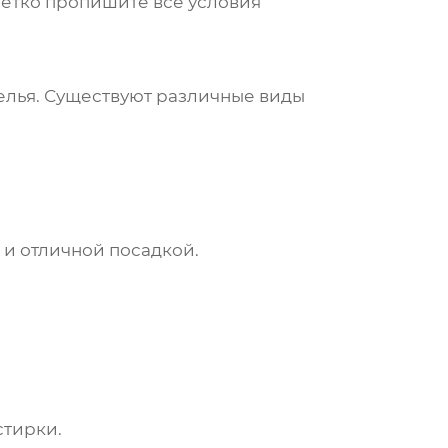
Четко пропишите все условия
елья
. Существуют различные виды
и отличной посадкой.
стирки.