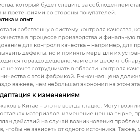
ства, который будет следить за соблюдением ста
 и претензиями со стороны покупателей.
ктика и опыт
али собственную систему контроля качества, кот
качества в процессе производства и финальную 
вание для контроля качества – например, для п
выявить дефекты, но и принять меры для их устра
ходится гораздо дешевле, чем если дефект обнар
а не хочет сотрудничать в области контроля качес
удничества с этой фабрикой. Рыночная цена должна
здо важнее, чем небольшая экономия на этом эта
адаптация к изменениям
жаков в Китае
– это не всегда гладко. Могут воз
поставках материалов, изменение цен на сырье, 
 план действий на случай возникновения пробле
чтобы не зависеть от одного источника. Также, 