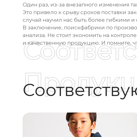
Один раз, из-за внезапного изменения т
Это привело к срыву сроков поставки за
случай научил нас быть более гибкими и
В заключение, поиск
фабрики по произво
анализа. Не стоит экономить на контрол
Соответ
и качественную продукцию. И помните, чт
Продукц
Соответств