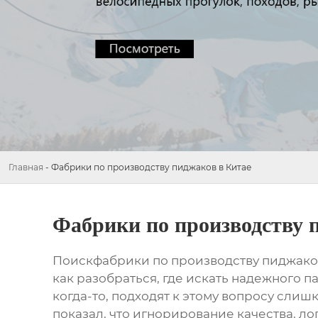
Главная
-
Фабрики по производству пиджаков в Китае
Фабрики по производству 
Поиск
фабрики по производству пиджако
как разобраться, где искать надежного 
когда-то, подходят к этому вопросу слишко
показал, что игнорирование качества, л