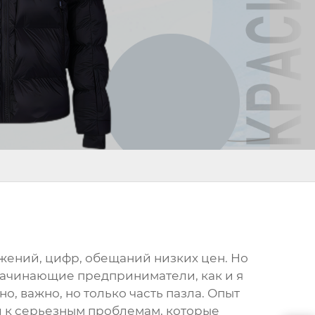
ожений, цифр, обещаний низких цен. Но
 начинающие предприниматели, как и я
но, важно, но только часть пазла. Опыт
и к серьезным проблемам, которые