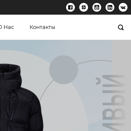





О Нас
Контакты
