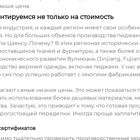
выше цена.
нтируемся не только на стоимость
я индустрия, и каждый регион имеет свои особенн
. Но для больших объемов производства пиджако
или Цзянсу. Почему? В этих регионах исторически
оставщиков тканей и фурнитуры, а также более о
номического развития Вулиюань (Jinjiang, Fujia
дство верхней одежды, включая пиджаки. У нас
до сих пор успешно работает с многими фабриками
агают самые низкие цены. Это может показаться 
чать использование более дешевых материалов, 
а. Зачастую, это приводит к тому, что готовая пр
 дорогостоящей переделки. Иногда проще заплатит
сертификатов
димо тщательно проверить производственные мо