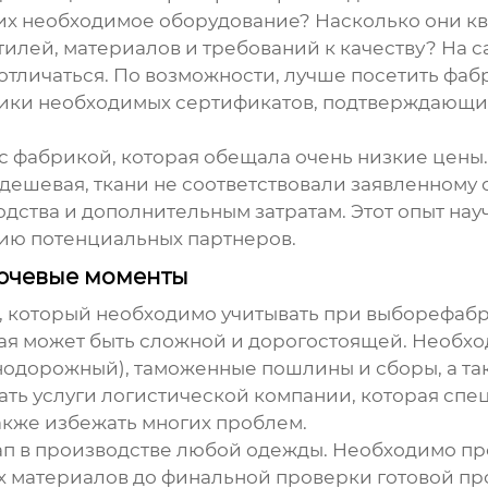
них необходимое оборудование? Насколько они 
тилей, материалов и требований к качеству? На 
тличаться. По возможности, лучше посетить фабр
рики необходимых сертификатов, подтверждающи
с фабрикой, которая обещала очень низкие цены.
дешевая, ткани не соответствовали заявленному 
одства и дополнительным затратам. Этот опыт нау
цию потенциальных партнеров.
лючевые моменты
р, который необходимо учитывать при выборе
фабр
ая может быть сложной и дорогостоящей. Необх
одорожный), таможенные пошлины и сборы, а такж
зать услуги логистической компании, которая спе
также избежать многих проблем.
тап в производстве любой одежды. Необходимо про
х материалов до финальной проверки готовой пр