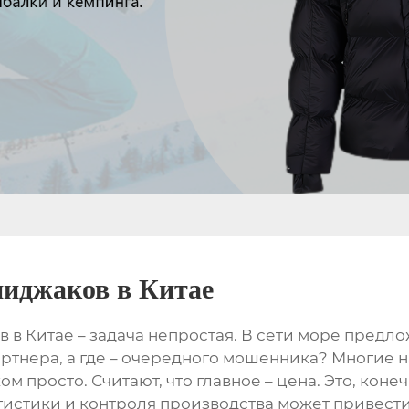
пиджаков в Китае
в в Китае
– задача непростая. В сети море предл
партнера, а где – очередного мошенника? Многие
м просто. Считают, что главное – цена. Это, конеч
огистики и контроля производства может привест