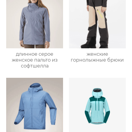
длинное серое
женские
женское пальто из
горнолыжные брюки
софтшелла