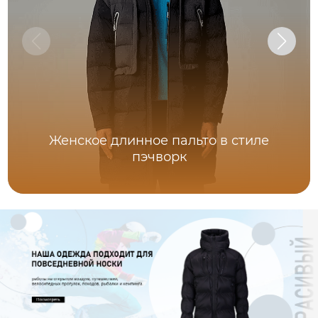
Женское длинное пальто в стиле
пэчворк