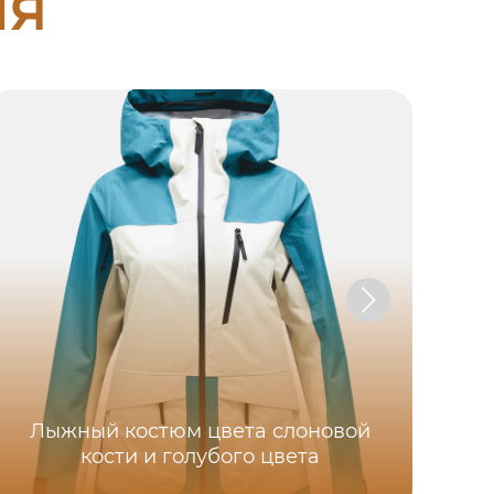
ия
Лыжный костюм цвета слоновой
кости и голубого цвета