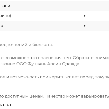
ткани
рино)
+
ир
+
предпочтений и бюджета:
с возможностью сравнения цен. Обратите вниман
агазине
ООО Фуцзянь Аосин Одежда
.
од и возможность примерить
жилет
перед покупк
о доступным ценам. Качество может варьировать
тажа