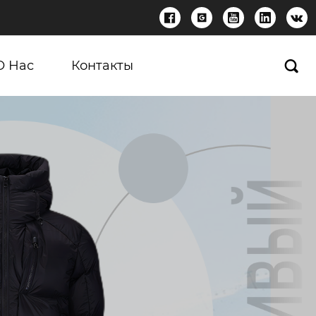





О Нас
Контакты
