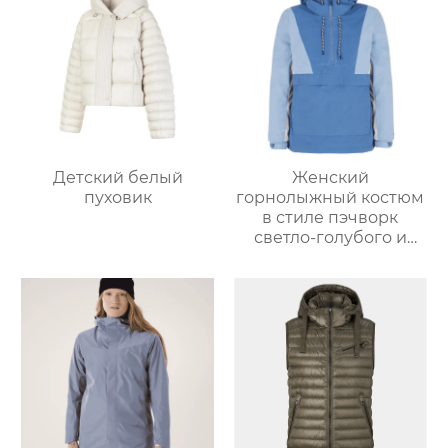
Детский белый
Женский
пуховик
горнолыжный костюм
в стиле пэчворк
светло-голубого и
светло-серо-голубого
цвета