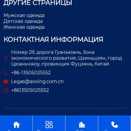
ДРУГИЕ СТРАНИЦЫ
Мужская одежда
Детская одежда
Женская одежда
КОНТАКТНАЯ ИНФОРМАЦИЯ
Номер 29, дорога Гуанъюань, Зона
экономического развития, Цзиньцзян, город
Цюаньчжоу, провинция Фуцзянь, Китай
+86-13505025552
Legas@aoxing.com.cn
+8613505025552
Авторское право©ООО Фуцзянь Аосин Одежда



