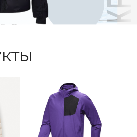
ые
кты