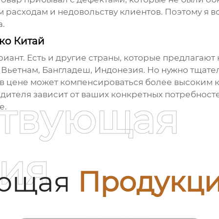
 расходам и недовольству клиентов. Поэтому я в
а.
ко Китай
риант. Есть и другие страны, которые предлагают
Вьетнам, Бангладеш, Индонезия. Но нужно тщате
 в цене может компенсироваться более высоким к
дителя зависит от ваших конкретных потребност
ствующая
е.
ия
ующая
Продукц