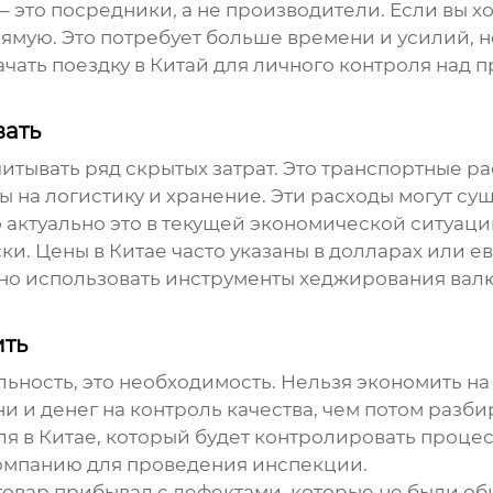
– это посредники, а не производители. Если вы 
ямую. Это потребует больше времени и усилий, 
ачать поездку в Китай для личного контроля над п
вать
читывать ряд скрытых затрат. Это транспортные р
ы на логистику и хранение. Эти расходы могут су
актуально это в текущей экономической ситуаци
и. Цены в Китае часто указаны в долларах или ев
но использовать инструменты хеджирования валю
ить
льность, это необходимость. Нельзя экономить н
 и денег на контроль качества, чем потом разби
я в Китае, который будет контролировать процесс
омпанию для проведения инспекции.
 товар прибывал с дефектами, которые не были об