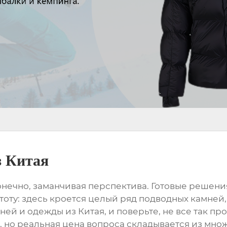
з Китая
конечно, заманчивая перспектива. Готовые решения
тоту: здесь кроется целый ряд подводных камней,
ей и одежды из Китая, и поверьте, не все так про
 но реальная цена вопроса складывается из множ