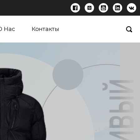





О Нас
Контакты
