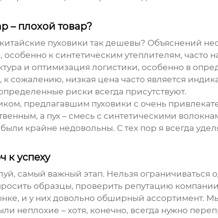
р – плохой товар?
 китайские пуховики так дешевы? Объяснений нес
, особенно к синтетическим утеплителям, часто н
ктура и оптимизация логистики, особенно в опре
, к сожалению, низкая цена часто является индик
о определенные риски всегда присутствуют.
иком, предлагавшим пуховики с очень привлекат
твенным, а пух – смесь с синтетическими волокнам
были крайне недовольны. С тех пор я всегда уд
 к успеху
луй, самый важный этап. Нельзя ограничиваться о
просить образцы, проверить репутацию компании
ынке, и у них довольно обширный ассортимент. М
ыли неплохие – хотя, конечно, всегда нужно пере