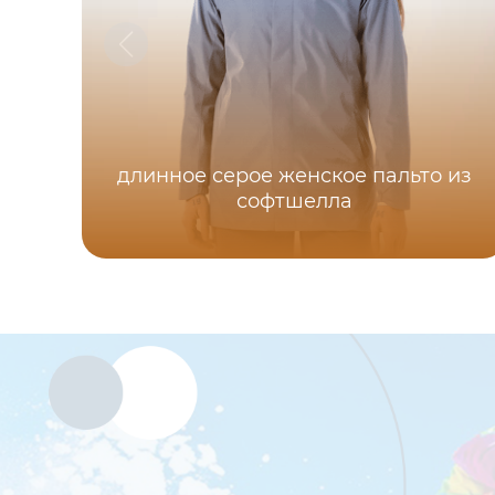
длинное серое женское пальто из
софтшелла