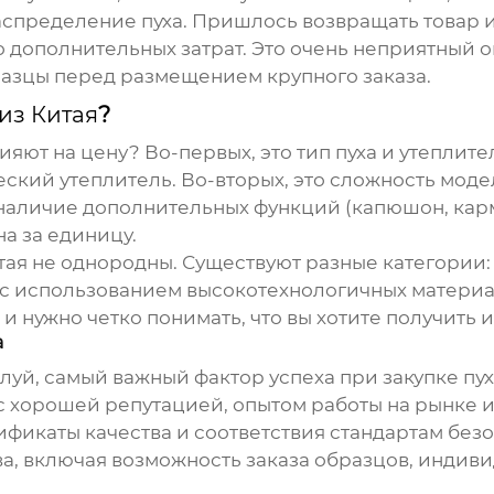
ределение пуха. Пришлось возвращать товар и и
 дополнительных затрат. Это очень неприятный о
разцы перед размещением крупного заказа.
из Китая
?
яют на цену? Во-первых, это тип пуха и утеплите
еский утеплитель. Во-вторых, это сложность мод
аличие дополнительных функций (капюшон, карман
на за единицу.
тая
не однородны. Существуют разные категории:
с использованием высокотехнологичных материа
 и нужно четко понимать, что вы хотите получить 
а
луй, самый важный фактор успеха при закупке
пу
 хорошей репутацией, опытом работы на рынке 
фикаты качества и соответствия стандартам безо
а, включая возможность заказа образцов, индив