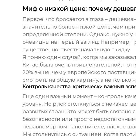
Миф о низкой цене: почему дешевл
Первое, что бросается в глаза – дешевиз
значительно более низкой цене, чем при 
определенной степени. Однако, нужно уч
очевидны на первый взгляд. Например, 
существенно 'съесть' начальную скидку.
Я помню один случай, когда мы заказыв
Китае была очень привлекательной, но п
20% выше, чем у европейского поставщик
смотреть на общую картину, а не только 
Контроль качества: критически важный асп
Еще один важный момент – контроль кач
уровня. Но риск столкнуться с некачест
развитых стран. Это может быть связано
безопасности или просто недостаточным 
неравномерном наполнителе, плохое швы
Мы столкнулись с ситуацией, когда парт