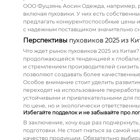
ООО Фуцзянь Аосин Одежда, например, ра
включая
пуховики
. У них есть собствен
предлагать конкурентоспособные цены и 
с надежным поставщиком значительно сн
Перспективы
пуховиков 2025 из Ки
Что ждет рынок
пуховиков 2025 из Китая
?
продолжающейся тенденцией к глобализа
и стремлением производителей снизить и
позволяют создавать более качественн
Особое внимание стоит уделить развити
переходят на использование переработа
устойчивыми и привлекательными для по
по цене, но и экологически ответственны
Избегайте подделок и не забывайте про ло
В заключение, хочу еще раз подчеркнуть,
подготовки. Не стоит гнаться за самой н
качество продукции. Обязательно выбир