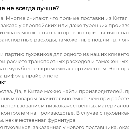
е не всегда лучше?
на. Многие считают, что прямые поставки из Кита
заказе у европейских или даже турецких произво
итывать множество факторов, которые влияют на и
транспортные расходы, таможенные пошлины, логи
али партию
пуховиков
для одного из наших клиенто
ри расчете транспортных расходов и таможенных 
а с чуть более скромным ассортиментом. Этот пр
на цифру в прайс-листе.
ект
ества. Да, в Китае можно найти производителей,
венным товаром значительно выше, чем при рабо
 с использованием низкокачественных материалов
контролем на производстве. В случае с
пуховика
, некачественная фурнитура.
ия
пуховиков
, заказанная у нового поставщика, ок