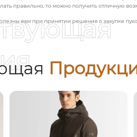
делать правильно, то можно получить отличную во
ствующая
полезны вам при принятии решения о закупке
пух
ия
ующая
Продукц