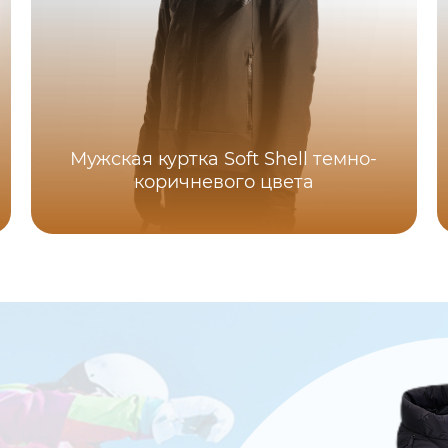
Мужская куртка Soft Shell темно-
коричневого цвета