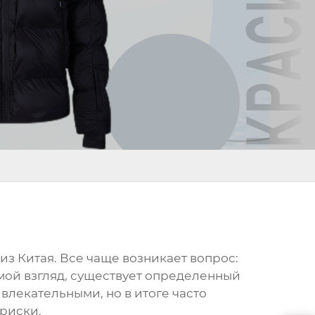
з Китая. Все чаще возникает вопрос:
 мой взгляд, существует определенный
лекательными, но в итоге часто
 риски.