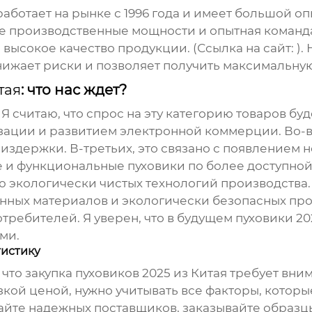
ботает на рынке с 1996 года и имеет большой оп
ные производственные мощности и опытная команд
высокое качество продукции. (Ссылка на сайт:
).
ижает риски и позволяет получить максимальную
тая
: что нас ждет?
 Я считаю, что спрос на эту категорию товаров буд
ции и развитием электронной коммерции. Во-вт
здержки. В-третьих, это связано с появлением н
ые и функциональные
пуховики
по более доступной
ю экологически чистых технологий производства
нных материалов и экологически безопасных про
требителей. Я уверен, что в будущем
пуховики 20
ми.
гистику
 что закупка
пуховиков 2025 из Китая
требует вним
изкой ценой, нужно учитывать все факторы, которы
айте надежных поставщиков, заказывайте образц