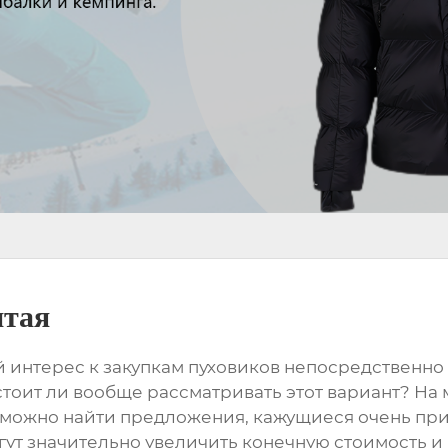
итая
 интерес к закупкам
пуховиков
непосредственно и
стоит ли вообще рассматривать этот вариант? На
 можно найти предложения, кажущиеся очень прив
ут значительно увеличить конечную стоимость и