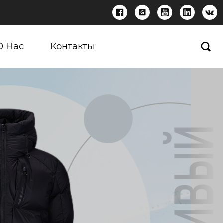





О Нас
Контакты
