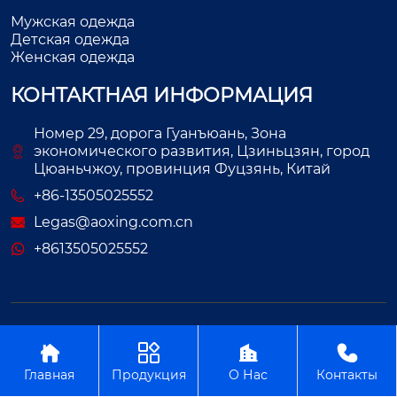
Мужская одежда
Детская одежда
Женская одежда
КОНТАКТНАЯ ИНФОРМАЦИЯ
Номер 29, дорога Гуанъюань, Зона
экономического развития, Цзиньцзян, город
Цюаньчжоу, провинция Фуцзянь, Китай
+86-13505025552
Legas@aoxing.com.cn
+8613505025552
Авторское право©ООО Фуцзянь Аосин Одежда




Главная
Продукция
О Нас
Контакты