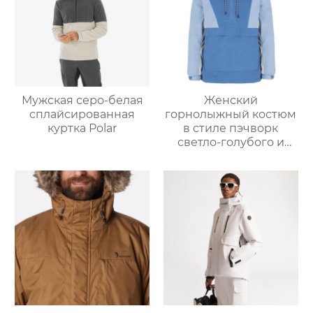
Мужская серо-белая
Женский
сплайсированная
горнолыжный костюм
куртка Polar
в стиле пэчворк
светло-голубого и
светло-серо-голубого
цвета