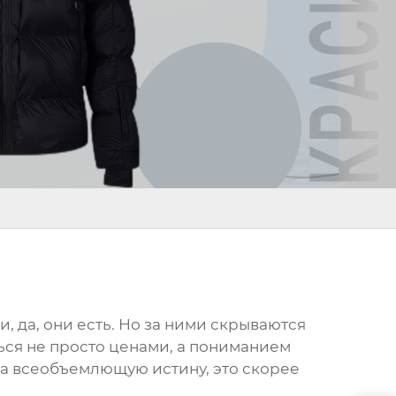
, да, они есть. Но за ними скрываются
ться не просто ценами, а пониманием
 на всеобъемлющую истину, это скорее