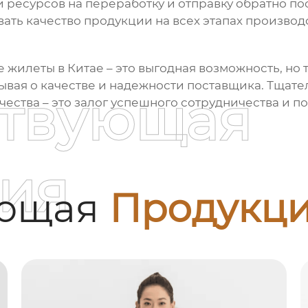
ресурсов на переработку и отправку обратно пос
ать качество продукции на всех этапах производс
е жилеты в Китае
– это выгодная возможность, но
абывая о качестве и надежности поставщика. Тщат
ствующая
ества – это залог успешного сотрудничества и п
ия
ующая
Продукц