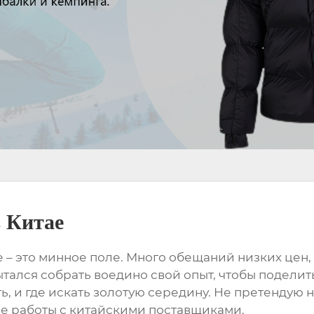
 Китае
е
– это минное поле. Много обещаний низких цен, и
ытался собрать воедино свой опыт, чтобы подели
ть, и где искать золотую середину. Не претендую
е работы с китайскими поставщиками.