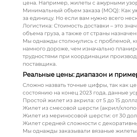
цена. Например, жилеты с ажурными узо
Минимальный объем заказа (MOQ):
Как у
за единицу. Но если вам нужно всего не
Логистика:
Стоимость доставки – это знач
объема груза, а также от страны назначен
Мы однажды столкнулись с проблемой, ко
намного дороже, чем изначально планиров
трудностями при координации производств
поставщика.
Реальные цены: диапазон и прим
Сложно назвать точные цифры, так как ц
состоянию на конец 2023 года, данные ус
Простой жилет из акрила:
от 5 до 15 долл
Жилет из смесовой шерсти (акрил/хлопок
Жилет из мериносовой шерсти:
от 30 дол
Жилет средней сложности с декоративн
Мы однажды заказывали
вязаные жилеты