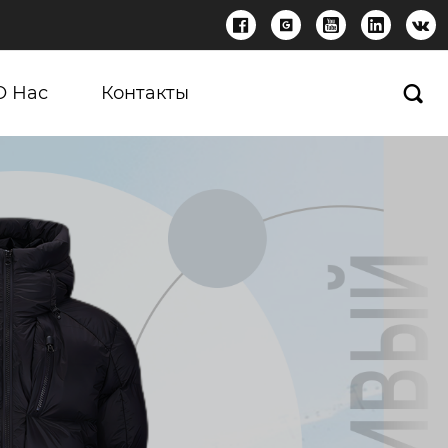





О Нас
Контакты
