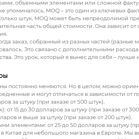
рами, объемными элементами или сложной фактур
же упоминалось, MOQ – это один из ключевых факт
сколько штук, MOQ может быть непреодолимой пр
ительная часть общей стоимости. Она зависит от с
ия.
гда заказ, собранный из разных частей (разные м
алось. Это связано с дополнительными расходами
а. Это урок, который я вынес для себя – лучше и
еры
ены постоянно меняются. Но в целом, можно ори
редненные и могут отличаться в зависимости от п
аров за штуку (при заказе от 500 штук).
):
от 15 до 30 долларов за штуку (при заказе от 300
ларов и выше за штуку (при заказе от 200 штук).
ыми элементами:
от 25 до 50 долларов за штуку (пр
 в Китае
для небольшого магазина в Европе. Мы 