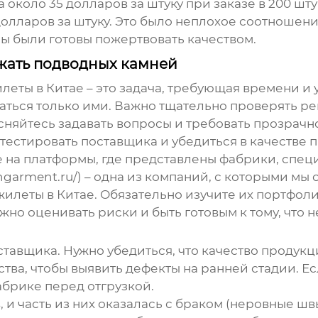
 около 35 долларов за штуку при заказе в 200 шту
олларов за штуку. Это было неплохое соотношение
ы были готовы пожертвовать качеством.
ежать подводных камней
леты в Китае
– это задача, требующая времени и
ваться только ими. Важно тщательно проверять ре
няйтесь задавать вопросы и требовать прозрачн
отестировать поставщика и убедиться в качестве 
 на платформы, где представлены фабрики, спе
ngarment.ru/) – одна из компаний, с которыми мы
жилеты в Китае
. Обязательно изучите их портфоли
 оценивать риски и быть готовым к тому, что не
тавщика. Нужно убедиться, что качество продукц
ва, чтобы выявить дефекты на ранней стадии. Ес
абрике перед отгрузкой.
и часть из них оказалась с браком (неровные шв