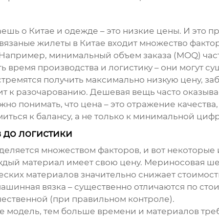
маешь о Китае и одежде – это низкие цены. И это 
вязаные жилеты в Китае
входит множество фактор
и. Например, минимальный объем заказа (MOQ) ча
 время производства и логистику – они могут су
емятся получить максимально низкую цену, забыв
дит к разочарованию. Дешевая вещь часто оказыва
но понимать, что цена – это отражение качества
иться к балансу, а не только к минимальной цифр
 до логистики
еляется множеством факторов, и вот некоторые 
ждый материал имеет свою цену. Мериносовая шер
ких материалов значительно снижает стоимость,
машинная вязка – существенно отличаются по сто
чественной (при правильном контроле).
 модель, тем больше времени и материалов требу