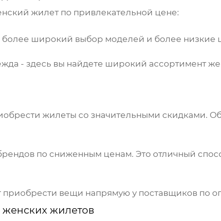
енский жилет
по привлекательной цене:
 более широкий выбор моделей и более низкие ц
ежда
- здесь вы найдете широкий ассортимент
же
риобрести
жилеты
со значительными скидками. О
 брендов по сниженным ценам. Это отличный спо
ет приобрести вещи напрямую у поставщиков по о
ы
женских жилетов