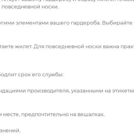
я повседневной носки.
гими элементами вашего гардероба. Выбирайте т
етаете
жилет
. Для повседневной носки важна практ
одлит срок его службы:
ендациями производителя, указанными на этикет
 месте, предпочтительно на вешалках.
язнений.