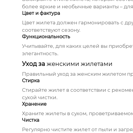
более яркие и необычные варианты – дл
Цвет и фактура
Цвет
жилета
должен гармонировать с дру
соответствуют сезону.
Функциональность
Учитывайте, для каких целей вы приобр
элегантность.
Уход за
женскими жилетами
Правильный уход за
женским жилетом
пр
Стирка
Стирайте
жилет
в соответствии с реком
сухой чистки.
Хранение
Храните
жилеты
в сухом, проветриваемом
Чистка
Регулярно чистите
жилет
от пыли и загр