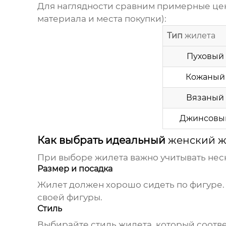
Для наглядности сравним примерные це
материала и места покупки):
Тип
жилета
Пуховый
Кожаный
Вязаный
Джинсовы
Как выбрать идеальный
женский ж
При выборе
жилета
важно учитывать нес
Размер и посадка
Жилет
должен хорошо сидеть по фигуре.
своей фигуры.
Стиль
Выбирайте стиль
жилета
, который соотв