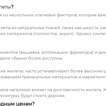
леты
?
 из нескольких ключевых факторов, которые важ
леты
из натуральных тканей, таких как шерсть, к
ких материалов (полиэстер, акрил). Однако синт
лементов (вышивка, аппликации, фурнитура) и д
одели обычно более доступны.
кие жилеты
, часто устанавливают более высокие
льзованием премиальных материалов и маркетинг
швов напрямую влияет на долговечность
жилета
.
Ж
нитуры, будут стоить дороже.
одным ценам?