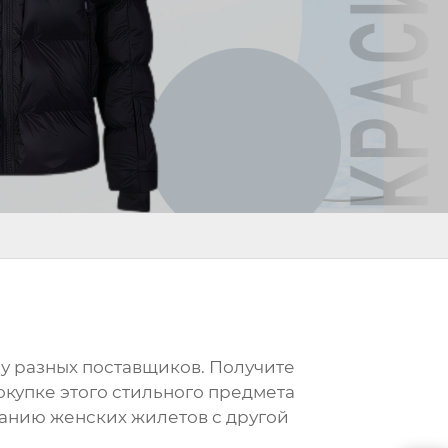
 у разных поставщиков. Получите
окупке этого стильного предмета
танию
женских жилетов
с другой