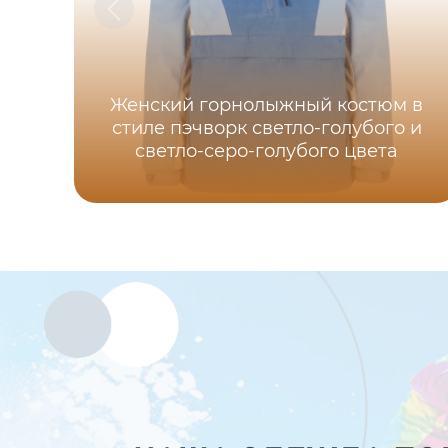
Женский горнолыжный костюм в
стиле пэчворк светло-голубого и
светло-серо-голубого цвета