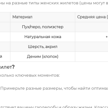
ны на разные типы
женских жилетов
(цены могут 
Материал
Средняя цена (
Пух/перо, полиэстер
Натуральная кожа
+
Шерсть, акрил
й
Деним (хлопок)
илет
?
колько ключевых моментов:
 Примерьте разные размеры, чтобы найти оптима
етствует вашему гардеробу и образу жизни. Клас