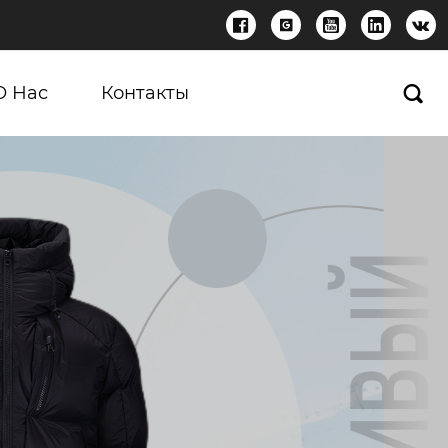





О Нас
Контакты
