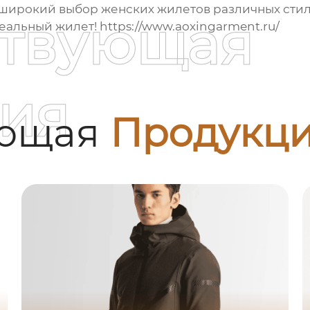
 широкий выбор
женских жилетов
различных стил
ствующая
деальный
жилет
!
https://www.aoxingarment.ru/
ия
ующая
Продукц