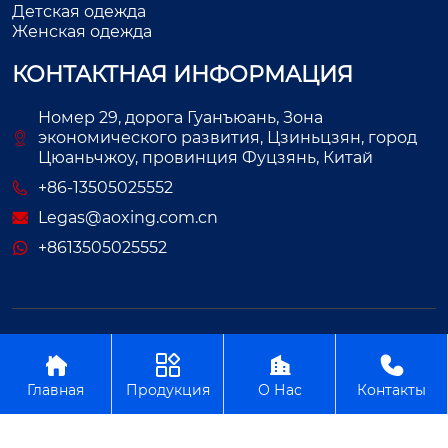
Детская одежда
Женская одежда
КОНТАКТНАЯ ИНФОРМАЦИЯ
Номер 29, дорога Гуанъюань, Зона
экономического развития, Цзиньцзян, город
Цюаньчжоу, провинция Фуцзянь, Китай
+86-13505025552
Legas@aoxing.com.cn
+8613505025552
Авторское право©ООО Фуцзянь Аосин Одежда




Главная
Продукция
О Нас
Контакты