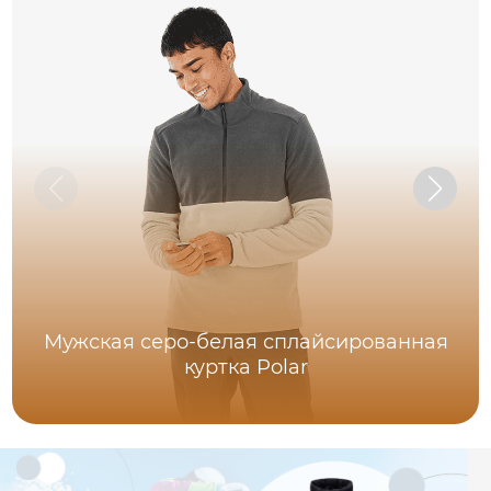
Мужская серо-белая сплайсированная
куртка Polar