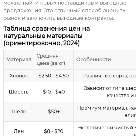
можно найти новых поставщиков и выгодные
предложения. Это отличный способ оценить
рынок и заключить выгодные контракты.
Таблица сравнения цен на
натуральные материалы
(ориентировочно, 2024)
Средняя
Материал
Особенности
цена (за кг)
Хлопок
$2.50 - $4.50
Различные сорта, о
Зависит от типа ше
Шерсть
$10 - $40
качества и
Премиум материал, ка
Шелк
$50+
влия
Экологически чистый м
Лен
$8 - $20