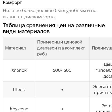
Комфорт
Нижнее белье
должно быть удобным и не
вызывать дискомфорта.
Таблица сравнения цен на различные
виды материалов
Примерный ценовой
Материал
диапазон (за комплект,
Преимущ
руб.)
Ды
Хлопок
500-1500
гипоал
дос
Элегантн
Шелк
+
приятны
Эсте
Кружево
+
привле