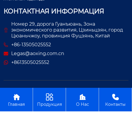
КОНТАКТНАЯ ИНФОРМАЦИЯ
Номер 29, дорога Гуанъюань, Зона
экономического развития, Цзиньцзян, город
Цюаньчжоу, провинция Фуцзянь, Китай
+86-13505025552
Legas@aoxing.com.cn
+8613505025552
Авторское право©ООО Фуцзянь Аосин Одежда




Главная
Продукция
О Нас
Контакты