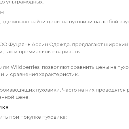
до ультрамодных.
йн
, где можно найти
цены на пуховики
на любой вку
ОО Фуцзянь Аосин Одежда
, предлагают широки
, так и премиальные варианты.
или Wildberries, позволяют сравнить
цены на пух
й и сравнения характеристик.
 производящих
пуховики
. Часто на них проводятс
енной цене.
ика
ить при покупке
пуховика
: