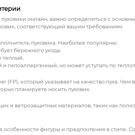
итерии
 пуховики онлайн
, важно определиться с основн
ховик
, соответствующий вашим требованиям.
наполнитель
пуховика
. Наиболее популярны:
бует бережного ухода.
е теплый.
и гипоаллергенный, но может уступать по теплоте
er (FP), который указывает на качество пуха. Чем
торых планируете носить
пуховик
.
их и ветрозащитных материалов, таких как полиэ
ая особенности фигуры и предпочтения в стиле.