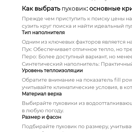
Как выбрать
пуховик
: основные кр
Прежде чем приступить к поиску
цены на
сузить круг поиска и найти идеальный
пу
Тип наполнителя
Одним из ключевых факторов является 
Пух:
Обеспечивает отличное тепло, но тре
Перо:
Более доступный вариант, но мене
Синтетический наполнитель:
Практичный 
Уровень теплоизоляции
Обратите внимание на показатель fill pow
учитывайте климатические условия, в ко
Материал верха
Выбирайте
пуховики
из водоотталкивающ
в любую погоду.
Размер и фасон
Подбирайте
пуховик
по размеру, учитыв