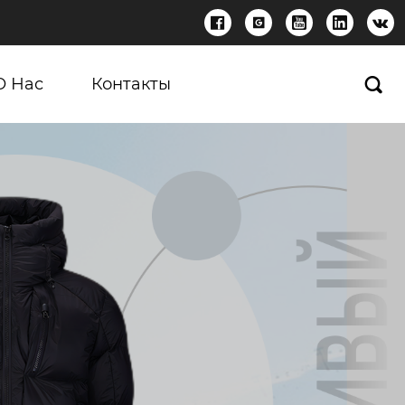





О Нас
Контакты
