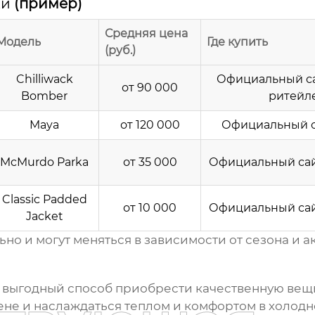
ки
(пример)
Средняя цена
Модель
Где купить
(руб.)
Chilliwack
Официальный са
от 90 000
Bomber
ритейл
Maya
от 120 000
Официальный с
McMurdo Parka
от 35 000
Официальный сай
Classic Padded
от 10 000
Официальный сай
Jacket
о и могут меняться в зависимости от сезона и а
и выгодный способ приобрести качественную вещь
ене
и наслаждаться теплом и комфортом в холодно