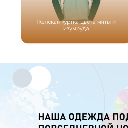
Женская куртка цвета мяты и
изумруда