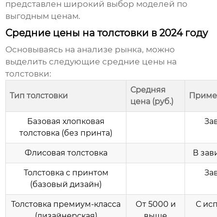
представлен широкий выбор моделей по
выгодным ценам.
Средние цены на толстовки в 2024 году
Основываясь на анализе рынка, можно
выделить следующие средние
цены на
толстовки
:
Средняя
Тип толстовки
Приме
цена (руб.)
Базовая хлопковая
За
толстовка (без принта)
Флисовая толстовка
В зав
Толстовка с принтом
За
(базовый дизайн)
Толстовка премиум-класса
От 5000 и
С ис
(дизайнерская)
выше