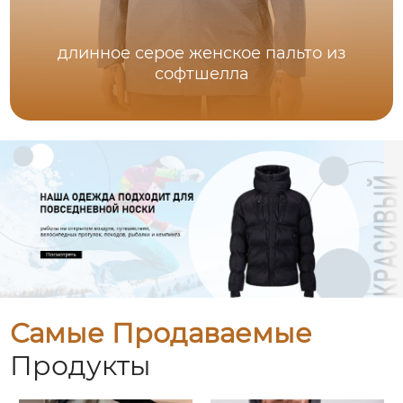
длинное серое женское пальто из
софтшелла
Самые Продаваемые
Продукты