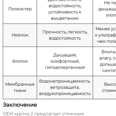
Не та
водостойкость,
Полиэстер
дышащая
устойчивость к
хлоп
выцветанию
Менее ус
Прочность, легкость,
Нейлон
к ультраф
водостойкость
чем пол
Впиты
Дышащий,
влагу, 
Хлопок
комфортный,
дольше
гипоаллергенный
синте
Водонепроницаемость,
Мембранные
Высо
ветрозащита,
ткани
стоим
воздухопроницаемость
Заключение
OEM куртка 2
предлагает отличные