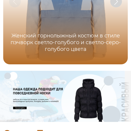
Женский горнолыжный костюм в стиле
пэчворк светло-голубого и светло-серо-
голубого цвета