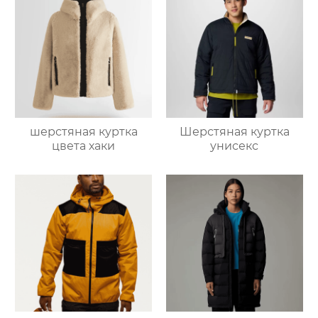
шерстяная куртка
Шерстяная куртка
цвета хаки
унисекс