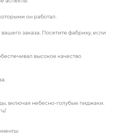
е аспекты:
которыми он работал.
вашего заказа. Посетите фабрику, если
 обеспечивал высокое качество
а.
ы, включая
небесно-голубые пиджаки
.
ru/
оменты: