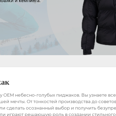
жак
ру
OEM небесно-голубых пиджаков
. Вы узнаете вс
шей мечты. От тонкостей производства до советов
и сделать осознанный выбор и получить безупре
ли играют решающую роль в создании стильного 