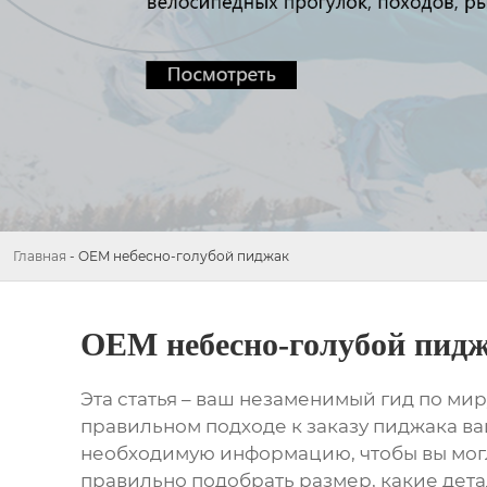
Главная
-
OEM небесно-голубой пиджак
OEM небесно-голубой пид
Эта статья – ваш незаменимый гид по ми
правильном подходе к заказу пиджака ва
необходимую информацию, чтобы вы могл
правильно подобрать размер, какие дета