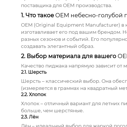
поставщика для
OEM производства
.
1. Что такое
OEM небесно-голубой 
OEM (Original Equipment Manufacturer)
в 
изготавливает его под вашим брендом.
Н
разных сезонов и событий. Его популярн
создавать элегантный образ.
2. Выбор материала для вашего
OE
Качество пиджака напрямую зависит от 
2.1. Шерсть
Шерсть – классический выбор. Она обесп
(измеряется в граммах на квадратный метр
2.2. Хлопок
Хлопок – отличный вариант для летних п
больше, чем шерстяные.
2.3. Лён
Лён – идеальный выбор для жаркой погод