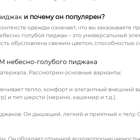
пиджак
и почему он популярен?
контексте одежды означает, что вы заказываете п
ебесно-голубой пиджак
– это универсальный эле
ость обусловлена свежим цветом, способностью с
M небесно-голубого пиджака
материала. Рассмотрим основные варианты:
ечивает тепло, комфорт и элегантный внешний ви
) и тип шерсти (мерино, кашемир и т.д.).
иджаков. Он дышащий, легкий и приятный к телу. 
ы. Он обладает отличной воздухопроницаемостью,