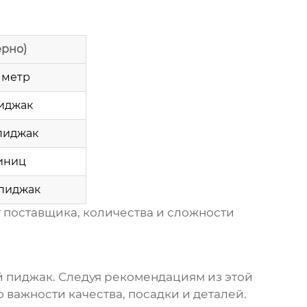
ерно)
 метр
пиджак
 пиджак
диниц
 пиджак
 поставщика, количества и сложности
й пиджак
. Следуя рекомендациям из этой
 важности качества, посадки и деталей.