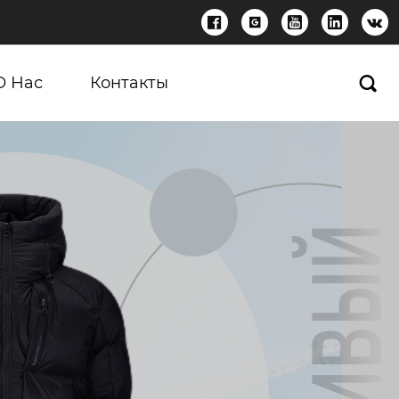





О Нас
Контакты
