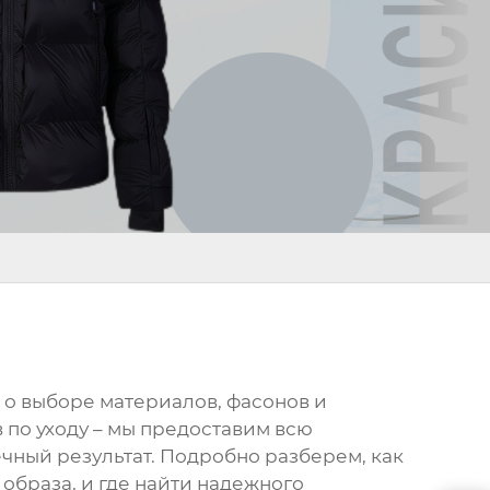
е о выборе материалов, фасонов и
 по уходу – мы предоставим всю
чный результат. Подробно разберем, как
образа, и где найти надежного