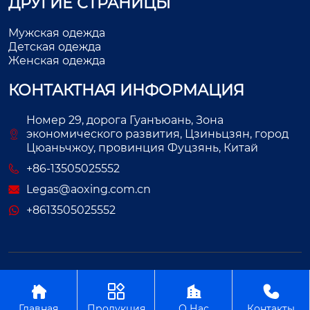
ДРУГИЕ СТРАНИЦЫ
Мужская одежда
Детская одежда
Женская одежда
КОНТАКТНАЯ ИНФОРМАЦИЯ
Номер 29, дорога Гуанъюань, Зона
экономического развития, Цзиньцзян, город
Цюаньчжоу, провинция Фуцзянь, Китай
+86-13505025552
Legas@aoxing.com.cn
+8613505025552
Авторское право©ООО Фуцзянь Аосин Одежда




Главная
Продукция
О Нас
Контакты