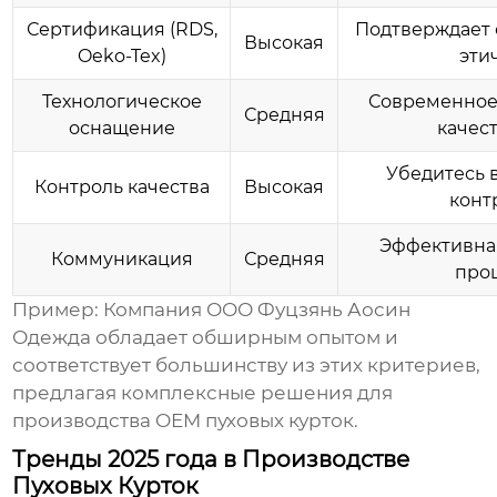
Сертификация (RDS,
Подтверждает 
Высокая
Oeko-Tex)
эти
Технологическое
Современное
Средняя
оснащение
качес
Убедитесь 
Контроль качества
Высокая
контр
Эффективна
Коммуникация
Средняя
проц
Пример: Компания
ООО Фуцзянь Аосин
Одежда
обладает обширным опытом и
соответствует большинству из этих критериев,
предлагая комплексные решения для
производства
OEM пуховых курток
.
Тренды 2025 года в Производстве
Пуховых Курток