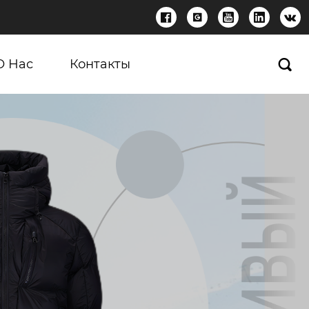





О Нас
Контакты
