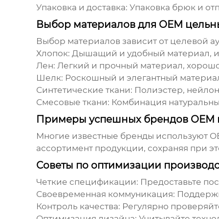
Упаковка и доставка:
Упаковка брюк и отп
Выбор материалов для OEM цельн
Выбор материалов зависит от целевой ау
Хлопок:
Дышащий и удобный материал, ид
Лен:
Легкий и прочный материал, хорошо
Шелк:
Роскошный и элегантный материал,
Синтетические ткани:
Полиэстер, нейлон 
Смесовые ткани:
Комбинация натуральных
Примеры успешных брендов OEM 
Многие известные бренды используют OE
ассортимент продукции, сохраняя при э
Советы по оптимизации производ
Четкие спецификации:
Предоставьте по
Своевременная коммуникация:
Поддержи
Контроль качества:
Регулярно проверяйте
Оптимизация дизайна:
Учитывайте техно