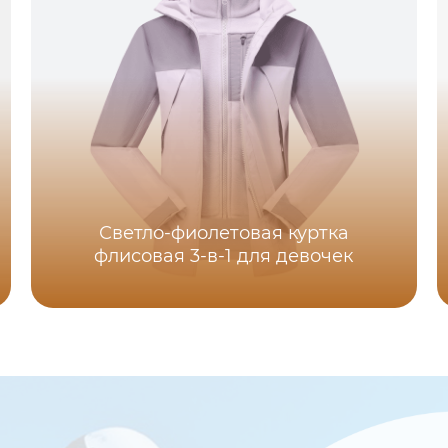
Светло-фиолетовая куртка
флисовая 3-в-1 для девочек