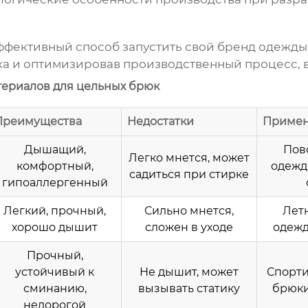
эффективный способ запустить свой бренд одеж
а и оптимизировав производственный процесс, в
ериалов для цельных брюк
Преимущества
Недостатки
Приме
Дышащий,
Пов
Легко мнется, может
комфортный,
одежд
садиться при стирке
гипоаллергенный
Легкий, прочный,
Сильно мнется,
Лет
хорошо дышит
сложен в уходе
одежд
Прочный,
устойчивый к
Не дышит, может
Спорти
сминанию,
вызывать статику
брюки
недорогой