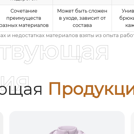
Сочетание
Может быть сложен
Унив
преимуществ
в уходе, зависит от
брюки
разных материалов
состава
ка
х и недостатках материалов взяты из опыта раб
ствующая
ия
ующая
Продукц