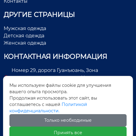
Контакты
ДРУГИЕ СТРАНИЦЫ
Мужская одежда
Детская одежда
Женская одежда
КОНТАКТНАЯ ИНФОРМАЦИЯ
Номер 29, дорога Гуанъюань, Зона
экономического развития, Цзиньцзян, город
Цюаньчжоу, провинция Фуцзянь, Китай
Мы используем файлы cookie для улучшения
вашего опыта просмотра.
+86-13505025552
Продолжая использовать этот сайт, вы
соглашаетесь с нашей
Политикой
Legas@aoxing.com.cn
конфиденциальности.
+8613505025552
Только необходимые
Принять все