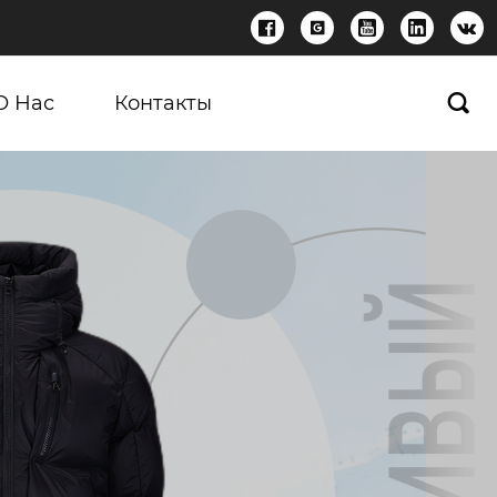





О Нас
Контакты
