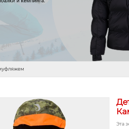
амуфляжем
Де
Ка
Эта 