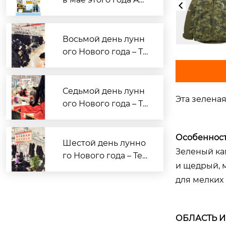
опросам OEM/ODM-
in Apparel на Кантон
производства спор
ской ярмарке — Од
тивной и повседне
ежда для активного
Восьмой день лунн
вной одежды.
отдыха по индивиду
ого Нового года – Те
альному заказу жде
кст для сотрудниче
т вас!
ства с брендами Ао
син ГарMENTS
Седьмой день лунн
Эта зеленая
ого Нового года – Те
кст для сотрудниче
ства с брендами Ао
Особенност
син ГарMENTS
Шестой день лунно
Зеленый ка
го Нового года – Тек
и щедрый, м
ст для сотрудничес
для мелких
тва с брендами Аос
ин ГарMENTS
ОБЛАСТЬ 