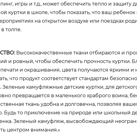
пинг, игры и т.д., может обеспечить тепло и защиту 
й куртки в школе, чтобы показать, что ваш ребенок
мероприятиях на открытом воздухе или поездках род
в толпе.
СТВО:
Высококачественные ткани отбираются и прох
кий и ровный, чтобы обеспечить прочность куртки. 
печати и окрашивания, цвета получаются яркими и не
ть, что продукт соответствует стандартам безопаснос
. Зеленые камуфляжные детские куртки, для детского
овно превращается в маленького храброго воина, бе
ственная ткань удобна и долговечна, позволяя ваше
. Будь то приключение на природе или школьный ден
енка. Зеленый камуфляж, высвобождающий неогран
ать центром внимания.»