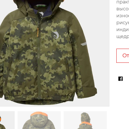
прак
высо
изно
рису
инди
щедр
От
