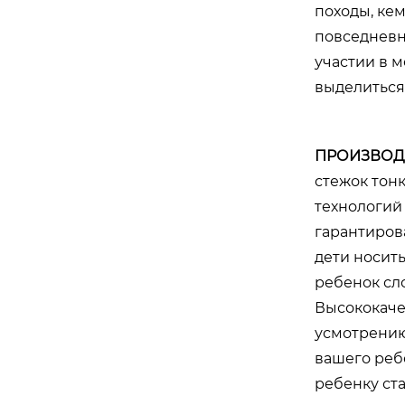
походы, кем
повседневно
участии в 
выделиться 
ПРОИЗВОД
стежок тон
технологий 
гарантирова
дети носить
ребенок сл
Высококаче
усмотрению
вашего реб
ребенку ст