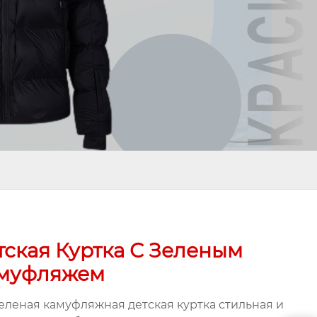
тская Куртка С Зеленым
муфляжем
зеленая камуфляжная детская куртка стильная и