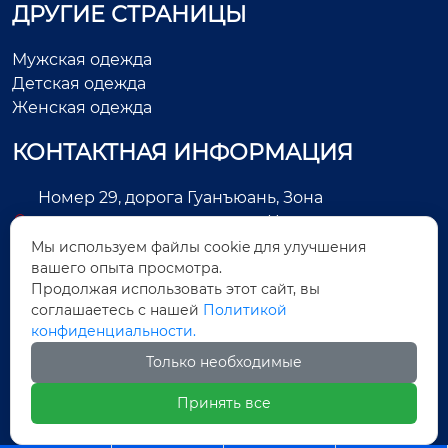
ДРУГИЕ СТРАНИЦЫ
Мужская одежда
Детская одежда
Женская одежда
КОНТАКТНАЯ ИНФОРМАЦИЯ
Номер 29, дорога Гуанъюань, Зона
экономического развития, Цзиньцзян, город
Цюаньчжоу, провинция Фуцзянь, Китай
Мы используем файлы cookie для улучшения
вашего опыта просмотра.
+86-13505025552
Продолжая использовать этот сайт, вы
соглашаетесь с нашей
Политикой
Legas@aoxing.com.cn
конфиденциальности.
+8613505025552
Только необходимые
Принять все