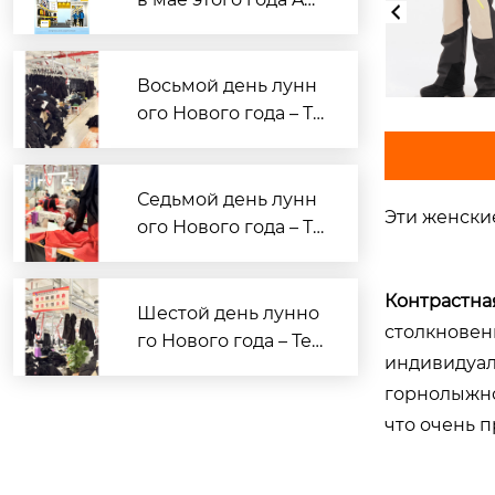
опросам OEM/ODM-
in Apparel на Кантон
производства спор
ской ярмарке — Од
тивной и повседне
ежда для активного
Восьмой день лунн
вной одежды.
отдыха по индивиду
ого Нового года – Те
альному заказу жде
кст для сотрудниче
т вас!
ства с брендами Ао
син ГарMENTS
Седьмой день лунн
Эти женски
ого Нового года – Те
кст для сотрудниче
ства с брендами Ао
Контрастна
син ГарMENTS
Шестой день лунно
столкновен
го Нового года – Тек
индивидуал
ст для сотрудничес
горнолыжно
тва с брендами Аос
ин ГарMENTS
что очень 