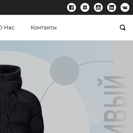





О Нас
Контакты
