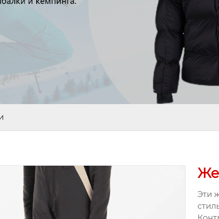
и
Же
Эти 
стил
Конт