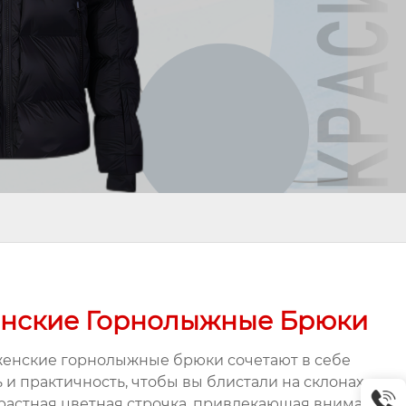
нские Горнолыжные Брюки
женские горнолыжные брюки сочетают в себе
ь и практичность, чтобы вы блистали на склонах.
растная цветная строчка, привлекающая внимание