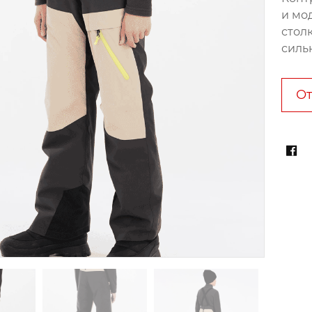
и мо
стол
силь
От
