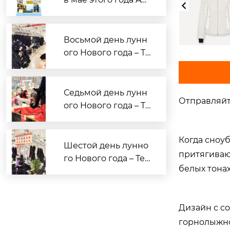
опросам OEM/ODM-
in Apparel на Кантон
производства спор
ской ярмарке — Од
тивной и повседне
ежда для активного
Восьмой день лунн
вной одежды.
отдыха по индивиду
ого Нового года – Те
альному заказу жде
кст для сотрудниче
т вас!
ства с брендами Ао
син ГарMENTS
Седьмой день лунн
Отправляйт
ого Нового года – Те
кст для сотрудниче
ства с брендами Ао
Когда сноу
син ГарMENTS
Шестой день лунно
притягиваю
го Нового года – Тек
белых тона
ст для сотрудничес
тва с брендами Аос
ин ГарMENTS
Дизайн с с
горнолыжно