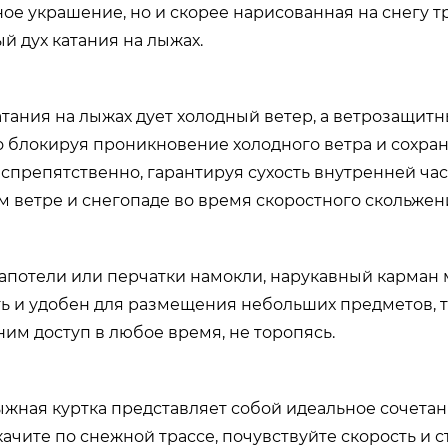
ное украшение, но и скорее нарисованная на снегу 
й дух катания на лыжах.
атания на лыжах дует холодный ветер, а ветрозащит
 блокируя проникновение холодного ветра и сохра
еспрепятственно, гарантируя сухость внутренней ч
м ветре и снегопаде во время скоростного скольжен
запотели или перчатки намокли, нарукавный карман
ь и удобен для размещения небольших предметов, та
ним доступ в любое время, не торопясь.
ыжная куртка представляет собой идеальное сочетан
ачите по снежной трассе, почувствуйте скорость и с