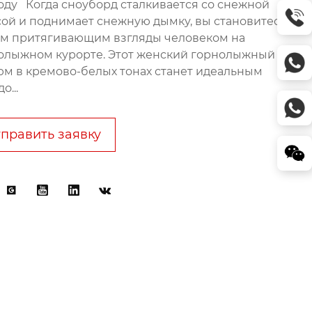
оду Когда сноуборд сталкивается со снежной
сой и поднимает снежную дымку, вы становитесь
м притягивающим взгляды человеком на
олыжном курорте. Этот женский горнолыжный
юм в кремово-белых тонах станет идеальным
о...
править заявку



