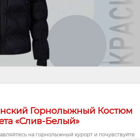
нский Горнолыжный Костюм
ета «слив-Белый»
авляйтесь на горнолыжный курорт и почувствуйте