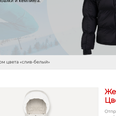
м цвета «слив-белый»
Же
Цв
Отпр