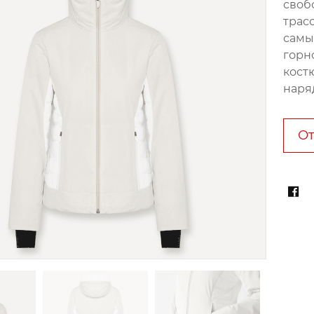
своб
трас
самы
горн
кост
наряд
От
