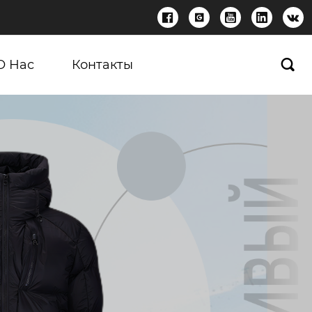





О Нас
Контакты
