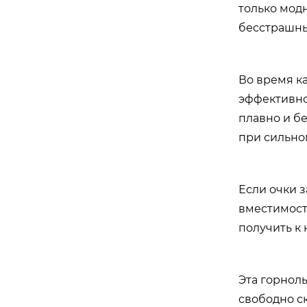
только мод
бесстрашны
Во время к
эффективно
плавно и б
при сильно
Если очки 
вместимост
получить к 
Эта горнол
свободно ск