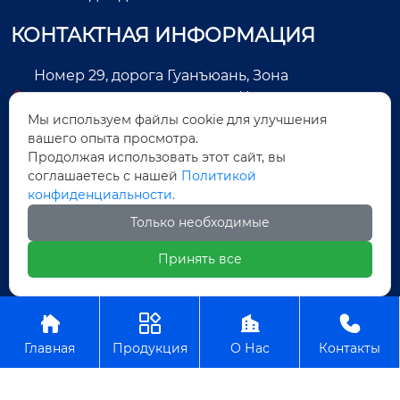
КОНТАКТНАЯ ИНФОРМАЦИЯ
Номер 29, дорога Гуанъюань, Зона
экономического развития, Цзиньцзян, город
Цюаньчжоу, провинция Фуцзянь, Китай
Мы используем файлы cookie для улучшения
вашего опыта просмотра.
+86-13505025552
Продолжая использовать этот сайт, вы
соглашаетесь с нашей
Политикой
Legas@aoxing.com.cn
конфиденциальности.
+8613505025552
Только необходимые
Принять все
Авторское право©ООО Фуцзянь Аосин Одежда




Главная
Продукция
О Нас
Контакты