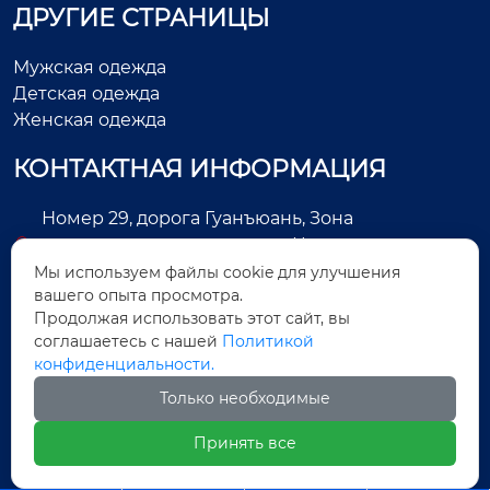
ДРУГИЕ СТРАНИЦЫ
Мужская одежда
Детская одежда
Женская одежда
КОНТАКТНАЯ ИНФОРМАЦИЯ
Номер 29, дорога Гуанъюань, Зона
экономического развития, Цзиньцзян, город
Цюаньчжоу, провинция Фуцзянь, Китай
Мы используем файлы cookie для улучшения
вашего опыта просмотра.
+86-13505025552
Продолжая использовать этот сайт, вы
соглашаетесь с нашей
Политикой
Legas@aoxing.com.cn
конфиденциальности.
+8613505025552
Только необходимые
Принять все