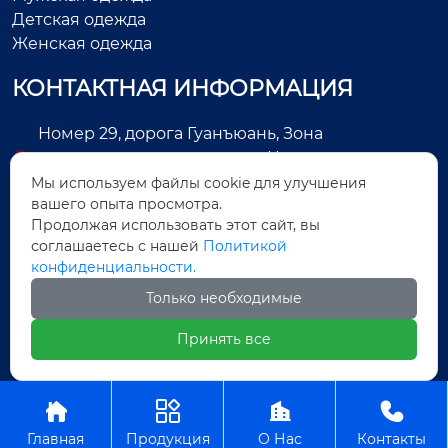
Детская одежда
Женская одежда
КОНТАКТНАЯ ИНФОРМАЦИЯ
Номер 29, дорога Гуанъюань, Зона
экономического развития, Цзиньцзян, город
Цюаньчжоу, провинция Фуцзянь, Китай
Мы используем файлы cookie для улучшения
вашего опыта просмотра.
+86-13505025552
Продолжая использовать этот сайт, вы
соглашаетесь с нашей
Политикой
Legas@aoxing.com.cn
конфиденциальности.
+8613505025552
Только необходимые
Принять все
Авторское право©ООО Фуцзянь Аосин Одежда




Главная
Продукция
О Нас
Контакты