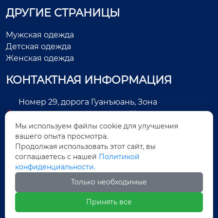
ДРУГИЕ СТРАНИЦЫ
Мужская одежда
Детская одежда
Женская одежда
КОНТАКТНАЯ ИНФОРМАЦИЯ
Номер 29, дорога Гуанъюань, Зона
экономического развития, Цзиньцзян, город
Цюаньчжоу, провинция Фуцзянь, Китай
Мы используем файлы cookie для улучшения
вашего опыта просмотра.
+86-13505025552
Продолжая использовать этот сайт, вы
соглашаетесь с нашей
Политикой
Legas@aoxing.com.cn
конфиденциальности.
+8613505025552
Только необходимые
Принять все