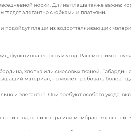
повседневной носки. Длина
плаща
также важна: к
ыглядят элегантно с юбками и платьями.
ни подойдут
плащи
из водоотталкивающих материа
вид, функциональность и уход. Рассмотрим попул
абардина, хлопка или смесовых тканей. Габарди
дышащий материал, но может требовать более тща
льно и элегантно. Они требуют особого ухода, вк
з нейлона, полиэстера или мембранных тканей.