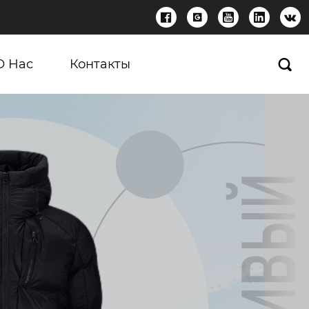





О Нас
Контакты
