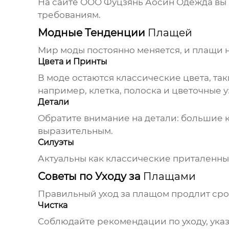
На сайте
ООО Фуцзянь Аосин Одежда
вы 
требованиям.
Модные Тенденции
Плащей
Мир моды постоянно меняется, и
плащи
н
Цвета и Принты
В моде остаются классические цвета, та
например, клетка, полоска и цветочные у
Детали
Обратите внимание на детали: большие 
выразительным.
Силуэты
Актуальны как классические приталенны
Советы по Уходу за
Плащами
Правильный уход за
плащом
продлит сро
Чистка
Соблюдайте рекомендации по уходу, ука