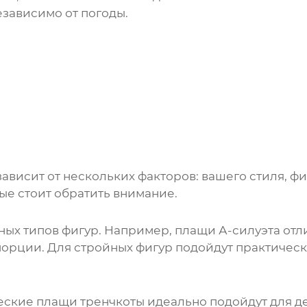
езависимо от погоды.
зависит от нескольких факторов: вашего стиля, 
ые стоит обратить внимание.
ных типов фигур. Например,
плащи
А-силуэта отл
орции. Для стройных фигур подойдут практичес
ческие
плащи
тренчкоты идеально подойдут для д