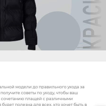
альной модели до правильного ухода за
получите советы по уходу, чтобы ваш
о сочетанию
плащей
с различными
будет полезна для всех, кто хочет быть в