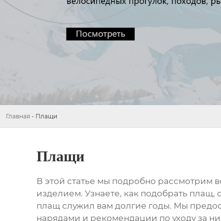
Главная
-
Плащи
Плащи
В этой статье мы подробно рассмотрим в
изделием. Узнаете, как подобрать
плащ
,
плащ
служил вам долгие годы. Мы предо
нарядами и рекомендации по уходу за ними