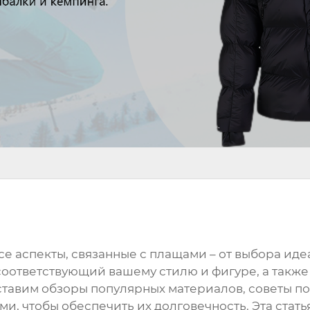
се аспекты, связанные с
плащами
– от выбора иде
 соответствующий вашему стилю и фигуре, а также 
ставим обзоры популярных материалов, советы п
, чтобы обеспечить их долговечность. Эта статья 