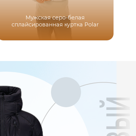
Мужская серо-белая
сплайсированная куртка Polar