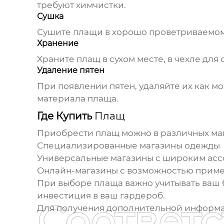
требуют химчистки.
Сушка
Сушите
плащи
в хорошо проветриваемом 
Хранение
Храните
плащ
в сухом месте, в чехле дл
Удаление пятен
При появлении пятен, удаляйте их как м
материала
плаща
.
Где Купить
Плащ
Приобрести
плащ
можно в различных маг
Специализированные магазины одежды
Универсальные магазины с широким ас
Онлайн-магазины с возможностью приме
При выборе
плаща
важно учитывать ваш 
инвестиция в ваш гардероб.
Соответ
Для получения дополнительной информ