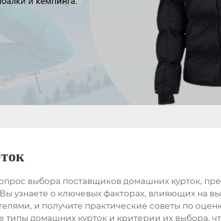
рток
вопрос выбора
поставщиков домашних курток
, пр
 Вы узнаете о ключевых факторах, влияющих на в
елями, и получите практические советы по оценк
е типы домашних курток и критерии их выбора, ч