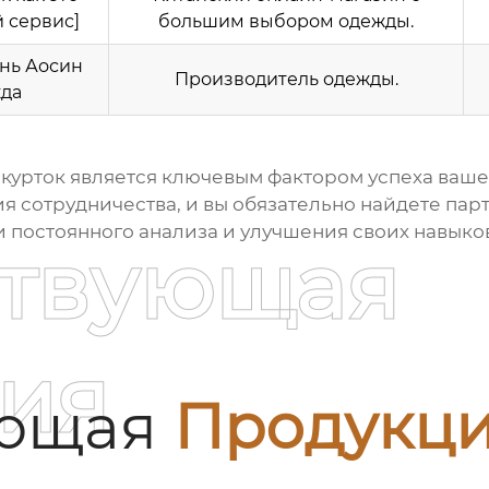
 сервис]
большим выбором одежды.
нь Аосин
Производитель одежды.
да
курток
является ключевым фактором успеха вашег
я сотрудничества, и вы обязательно найдете пар
 постоянного анализа и улучшения своих навыков,
ствующая
ия
ующая
Продукц