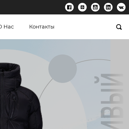





О Нас
Контакты
